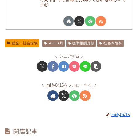
す😊
税金・社会保険
４〜６月
標準報酬月額
社会保険料
シェアする
miify0415をフォローする
miify0415
関連記事