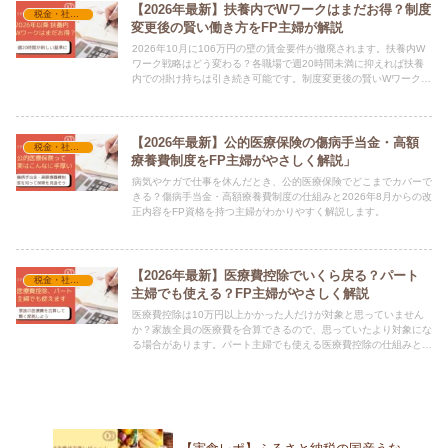
【2026年最新】扶養内でWワークはまだお得？制度
税金・社会保険
変更後の賢い働き方をFP主婦が解説
2026年10月に106万円の壁の賃金要件が撤廃されます。扶養内W
ワーク戦略はどう変わる？各職場で週20時間未満に抑えれば扶養
内での掛け持ちは引き続き可能です。制度変更後の賢いWワークの
活用方法をFP資格を持つ主婦がわかりやすく解説します。
【2026年最新】公的医療保険の傷病手当金・高額
税金・社会保険
療養費制度をFP主婦がやさしく解説」
病気やケガで仕事を休んだとき、公的医療保険でどこまでカバーで
きる？傷病手当金・高額療養費制度の仕組みと2026年8月からの改
正内容をFP資格を持つ主婦がわかりやすく解説します。
【2026年最新】医療費控除でいくら戻る？パート
税金・社会保険
主婦でも使える？FP主婦がやさしく解説
医療費控除は10万円以上かかった人だけが対象と思っていません
か？家族全員の医療費を合算できるので、思っていたより対象にな
る場合があります。パート主婦でも使える医療費控除の仕組みと申
請方法をFP資格を持つ主婦がわかりやすく解説します。