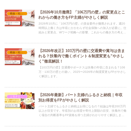
【2026年10月撤廃】「106万円の壁」の変更点とこ
税金・社会保険
れからの働き方をFP主婦がやさしく解説
2026年10月に「106万円の壁」の賃金要件が撤廃されます。週20
時間以上働く方は年収にかかわらず社会保険への加入が必要に。仕
組みと変更点、Wワーク戦略への影響、これからの働き方の考え方
をFP資格を持つ主婦がわかりやすく解説します。
【2026年改正】103万円の壁に交通費や賞与は含ま
税金・社会保険
れる？扶養内で働くポイント＆制度変更も”やさし
く”徹底解説！
【103万円の壁】交通費やボーナスは扶養の年収に含まれる？106
万・130万の壁との違い、2025〜2026年の制度変更もFPがやさし
く解説します。
【2026年最新】パート主婦のふるさと納税｜年収
ふるさと納税
別お得度をFPがやさしく解説
パート主婦でもふるさと納税はお得になるの？結論は年収200万円
以上が目安です。年収別のお得度や寄付上限額の目安、扶養内で働
く場合の判断基準をFP資格を持つ主婦がわかりやすく解説しま
す。