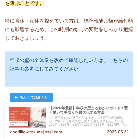
を選ぶことです。
特に育休・産休を控えている方は、標準報酬月額が給付額
にも影響するため、この時期の給与の変動をしっかり把握
しておきましょう。
年収の壁の全体像を改めて確認したい方は、こちらの
記事も参考にしてみてください。
【2026年最新】年収の壁まるわかりガイド！賢
く働いて手取りを最大化する方法
103万円から178万円へ引き上げ、106万円の壁撤廃な
ど、2026年は年収の壁が大きく変わりました。100万・
106万・123万・130万・150万・178万・201万円、7つ
の壁の違いと自分に合った働き方をFP資格を持つ主婦が
goodlife-otokunajinsei.com
2025.05.31
やさしく解説します。