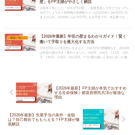
壁」をFP主婦がやさしく解説
以前良く耳にした「103万円の壁」。制度見直しで今どうなってい
るのでしょうか？所得税の非課税ラインは2025年に160万円に引
き上げられ、2026年には178万円になる予定です。本記事では年
収の壁の最新ラインや社会保険の壁、働き方の考え方をFPの視点
でわかりやすく解説します。
【2026年最新】年収の壁まるわかりガイド！賢く
税金・社会保険
働いて手取りを最大化する方法
103万円から178万円へ引き上げ、106万円の壁撤廃など、2026年
は年収の壁が大きく変わりました。100万・106万・123万・130
万・150万・178万・201万円、7つの壁の違いと自分に合った働き
方をFP資格を持つ主婦がやさしく解説します。
【2026年最新】FP主婦が本気でおすすめ
する生命保険｜都道府県民共済が最強な
理由
【2026年最新】失業手当の条件・金額
は？自己都合でももらえる？FP主婦が徹
底解説