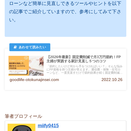
ローンなど簡単に見直しできるツールやヒントを以下
の記事でご紹介していますので、参考にしてみて下さ
い。
【2026年最新】固定費削減で月3万円節約！FP
主婦が実践する家計見直し５つのコツ
「節約したいけど何から手をつければいい？」そんな悩み
にFP資格を持つ主婦が答えます。通信費・保険・住宅ロ
ーンなど、一度見直すだけで節約効果が続く固定費削減の
コツを５つ紹介。我慢しない家計改善の方法がわかりま
goodlife-otokunajinsei.com
2022.10.26
す。
筆者プロフィール
miify0415