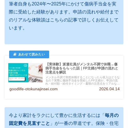
筆者自身も2024年〜2025年にかけて傷病手当金を実
際に受給した経験があります。申請の流れや給付まで
のリアルな体験談はこちらの記事で詳しくお伝えして
います。
【実体験】派遣社員がメンタル不調で休職→傷
病手当金をもらった話｜FP主婦が申請の流れと
注意点を解説
メンタル不調で突然休職することになったら収入はどうな
るの？実際に傷病手当金を受給したFP主婦が、申請の流
れ・給付額・給付タイミング・書類の注意点をリアルな体
験談をもとにわかりやすく解説します。
goodlife-otokunajinsei.com
2026.04.14
今より家計をラクにして豊かに生活するには「
毎月の
固定費を見直すこと
」が一番の早道です。保険・住宅