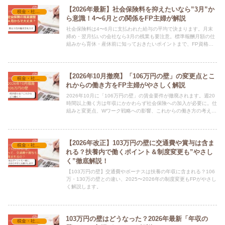
【2026年最新】社会保険料を抑えたいなら”3月”か
税金・社会保険
ら意識！4〜6月との関係をFP主婦が解説
社会保険料は4〜6月に支払われた給与の平均で決まります。月末
締め・翌月払いの会社なら3月の残業も要注意。標準報酬月額の仕
組みから育休・産休前に知っておきたいポイントまで、FP資格を
持つ主婦がわかりやすく解説します。
【2026年10月撤廃】「106万円の壁」の変更点とこ
税金・社会保険
れからの働き方をFP主婦がやさしく解説
2026年10月に「106万円の壁」の賃金要件が撤廃されます。週20
時間以上働く方は年収にかかわらず社会保険への加入が必要に。仕
組みと変更点、Wワーク戦略への影響、これからの働き方の考え方
をFP資格を持つ主婦がわかりやすく解説します。
【2026年改正】103万円の壁に交通費や賞与は含ま
税金・社会保険
れる？扶養内で働くポイント＆制度変更も”やさし
く”徹底解説！
【103万円の壁】交通費やボーナスは扶養の年収に含まれる？106
万・130万の壁との違い、2025〜2026年の制度変更もFPがやさし
く解説します。
103万円の壁はどうなった？2026年最新「年収の
税金・社会保険