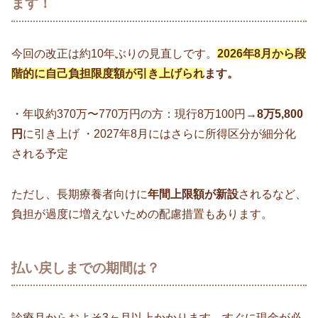
ます！
今回の改正は約10年ぶりの見直しです。
2026年8月から段
階的に自己負担限度額が引き上げられ
ます。
・年収約370万〜770万円の方：現行8万100円→
8万5,800
円
に引き上げ ・2027年8月にはさらに所得区分が細分化
される予定
ただし、長期療養者向けに
年間上限額が新設
されるなど、
負担が過度に増えないための配慮措置もあります。
払い戻しまでの期間は？
診療月からおよそ3ヶ月以上かかります。すぐに現金が必