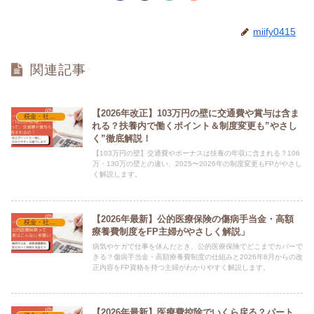
miify0415
関連記事
【2026年改正】103万円の壁に交通費や賞与は含ま
税金・社会保険
れる？扶養内で働くポイント＆制度変更も”やさし
く”徹底解説！
【103万円の壁】交通費やボーナスは扶養の年収に含まれる？106
万・130万の壁との違い、2025〜2026年の制度変更もFPがやさし
く解説します。
【2026年最新】公的医療保険の傷病手当金・高額
税金・社会保険
療養費制度をFP主婦がやさしく解説」
病気やケガで仕事を休んだとき、公的医療保険でどこまでカバーで
きる？傷病手当金・高額療養費制度の仕組みと2026年8月からの改
正内容をFP資格を持つ主婦がわかりやすく解説します。
【2026年最新】医療費控除でいくら戻る？パート