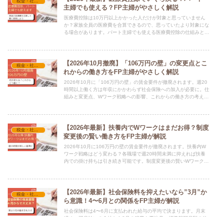
税金・社会保険
主婦でも使える？FP主婦がやさしく解説
医療費控除は10万円以上かかった人だけが対象と思っていません
か？家族全員の医療費を合算できるので、思っていたより対象にな
る場合があります。パート主婦でも使える医療費控除の仕組みと申
請方法をFP資格を持つ主婦がわかりやすく解説します。
【2026年10月撤廃】「106万円の壁」の変更点とこ
税金・社会保険
れからの働き方をFP主婦がやさしく解説
2026年10月に「106万円の壁」の賃金要件が撤廃されます。週20
時間以上働く方は年収にかかわらず社会保険への加入が必要に。仕
組みと変更点、Wワーク戦略への影響、これからの働き方の考え方
をFP資格を持つ主婦がわかりやすく解説します。
【2026年最新】扶養内でWワークはまだお得？制度
税金・社会保険
変更後の賢い働き方をFP主婦が解説
2026年10月に106万円の壁の賃金要件が撤廃されます。扶養内W
ワーク戦略はどう変わる？各職場で週20時間未満に抑えれば扶養
内での掛け持ちは引き続き可能です。制度変更後の賢いWワークの
活用方法をFP資格を持つ主婦がわかりやすく解説します。
【2026年最新】社会保険料を抑えたいなら”3月”か
税金・社会保険
ら意識！4〜6月との関係をFP主婦が解説
社会保険料は4〜6月に支払われた給与の平均で決まります。月末