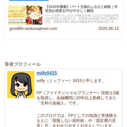
【2026年最新】パート主婦のふるさと納税｜年
収別お得度をFPがやさしく解説
パート主婦でもふるさと納税はお得になるの？結論は年収
200万円以上が目安です。年収別のお得度や寄付上限額の
目安、扶養内で働く場合の判断基準をFP資格を持つ主婦
がわかりやすく解説します。
goodlife-otokunajinsei.com
2025.06.12
筆者プロフィール
miify0415
miffy（ミッフィー）0415と申します。
FP（ファイナンシャルプランナー）技能士2級
を取得し、金融機関に20年以上勤務してきた
「生粋の金融人」です。
このブログでは、FPとしての知識と実体験を
もとに「我慢しない節約術」や「固定費の見
直し方」をわかりやすくお伝えしています。