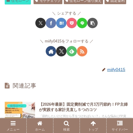
住宅ローン
モゲチェック
住宅ローン借り換え
固定金利
シェアする
miify0415をフォローする
miify0415
関連記事
【2026年最新】固定費削減で月3万円節約！FP主婦
住宅ローン
が実践する家計見直し５つのコツ
「節約したいけど何から手をつければいい？」そんな悩みにFP資
格を持つ主婦が答えます。通信費・保険・住宅ローンなど、一度見
直すだけで節約効果が続く固定費削減のコツを５つ紹介。我慢しな
メニュー
ホーム
検索
トップ
サイドバー
い家計改善の方法がわかります。