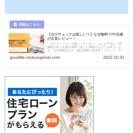
【モゲチェックは怪しい？】なぜ無料？FP主婦
が正直レビュー！
「モゲチェックって怪しくないの？」そんな不安に、FP
資格を持つ主婦が実際に使った体験をもとにお答えしま
す。なぜ無料なのか・個人情報の安全性・メリット・デメ
リットをわかりやすく解説。139万円削減の実体験も公開
goodlife-otokunajinsei.com
2022.10.31
中！