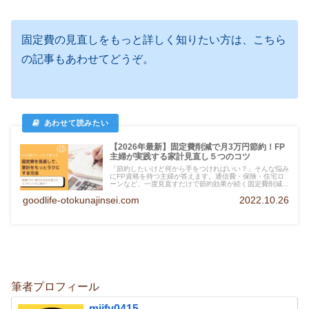
固定費の見直しをもっと詳しく知りたい方は、こちら
の記事もあわせてどうぞ。
【2026年最新】固定費削減で月3万円節約！FP
主婦が実践する家計見直し５つのコツ
「節約したいけど何から手をつければいい？」そんな悩み
にFP資格を持つ主婦が答えます。通信費・保険・住宅ロ
ーンなど、一度見直すだけで節約効果が続く固定費削減の
コツを５つ紹介。我慢しない家計改善の方法がわかりま
goodlife-otokunajinsei.com
2022.10.26
す。
筆者プロフィール
miify0415