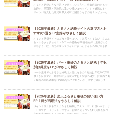
ふるさと納税のうなぎ選びで迷っている方へ。失敗経験のあるFP
主婦が、関西風・関東風の違いや選び方のポイントを解説します。
リベンジ注文した鹿児島県大崎町の国産うなぎの実食レビューもあ
わせてお届けします。
【2026年最新】ふるさと納税サイトの選び方とお
ふるさと納税
すすめ5選をFP主婦がやさしく解説
ふるさと納税サイトはどれを選べばいい？楽天・ふるなび・さとふ
る・ふるさとチョイス・ヤフーの特徴をFP資格を持つ主婦がわか
りやすく比較。自分の生活スタイルに合ったサイトの選び方も解説
します。
【2026年最新】パート主婦のふるさと納税｜年収
ふるさと納税
別お得度をFPがやさしく解説
パート主婦でもふるさと納税はお得になるの？結論は年収200万円
以上が目安です。年収別のお得度や寄付上限額の目安、扶養内で働
く場合の判断基準をFP資格を持つ主婦がわかりやすく解説しま
す。
【2026年最新】楽天ふるさと納税の賢い使い方｜
ふるさと納税
FP主婦が活用法をやさしく解説
ポイント廃止後も楽天ふるさと納税は楽天ユーザーに使いやすいサ
ービスです。メリット・注意点・お得に使うコツをFP資格を持つ
主婦が実体験をもとにわかりやすく解説します。