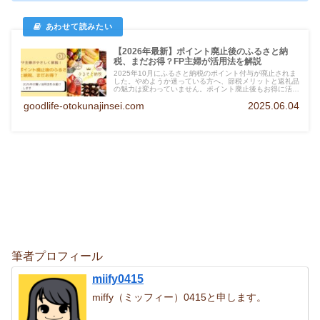
【2026年最新】ポイント廃止後のふるさと納
税、まだお得？FP主婦が活用法を解説
2025年10月にふるさと納税のポイント付与が廃止されま
した。やめようか迷っている方へ、節税メリットと返礼品
の魅力は変わっていません。ポイント廃止後もお得に活用
するコツをFP資格を持つ主婦がわかりやすく解説しま
goodlife-otokunajinsei.com
2025.06.04
す。
筆者プロフィール
miify0415
miffy（ミッフィー）0415と申します。